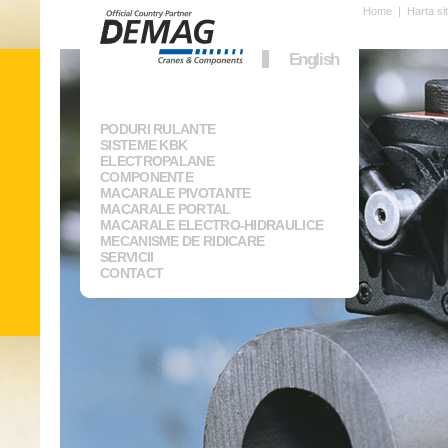
Home
|
Harta si
English
PODURI RULANTE
SISTEME KBK
ELECTROPALANE
COMPONENTE
MACARALE PIVOTANTE
MACARALE PORTAL
MACARALE ELECTRO-HIDRAULICE
MECANISME DE RIDICARE
SERVICII
CONTACT