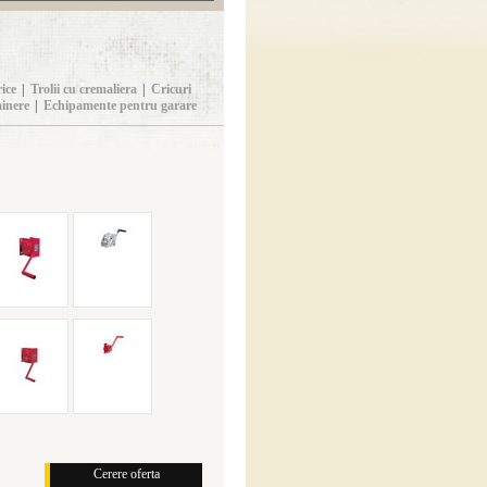
rice
|
Trolii cu cremaliera
|
Cricuri
ainere
|
Echipamente pentru garare
Cerere oferta