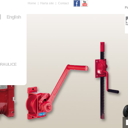
Home
|
Harta site
|
Contact
Pa
English
RAULICE