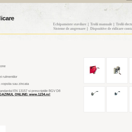
icare
Echipamente stavilare
|
Trolii manuale
|
Trolii elect
Sisteme de angrenare
|
Dispozitive de ridicare cont
 tone
ei rulmentilor
a vopsita sau zincata
standardul EN 13157 si prescriptiile BGV D8
AZINUL ONLINE: www.1234.ro!