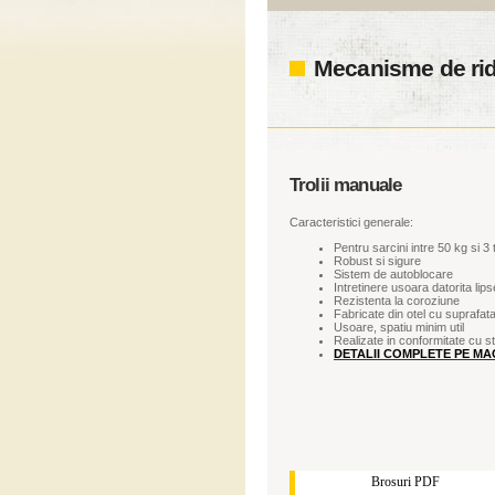
Mecanisme de rid
Trolii manuale
Caracteristici generale:
Pentru sarcini intre 50 kg si 3
Robust si sigure
Sistem de autoblocare
Intretinere usoara datorita lips
Rezistenta la coroziune
Fabricate din otel cu suprafat
Usoare, spatiu minim util
Realizate in conformitate cu 
DETALII COMPLETE PE MAG
Brosuri PDF