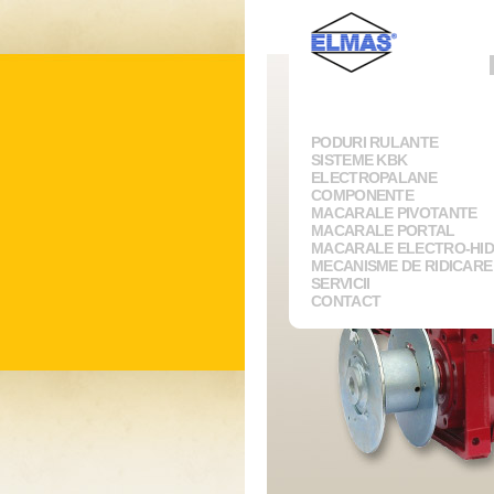
PODURI RULANTE
SISTEME KBK
ELECTROPALANE
COMPONENTE
MACARALE PIVOTANTE
MACARALE PORTAL
MACARALE ELECTRO-HID
MECANISME DE RIDICARE
SERVICII
CONTACT