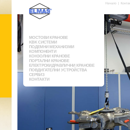
Начало
|
Конта
МОСТОВИ КРАНОВЕ
KBK СИСТЕМИ
ПОДЕМНИ МЕХАНИЗМИ
КОМПОНЕНТИ
КОНЗОЛНИ КРАНОВЕ
ПОРТАЛНИ КРАНОВЕ
ЕЛЕКТРОХИДРАВЛИЧНИ КРАНОВЕ
ПОВДИГАТЕЛНИ УСТРОЙСТВА
СЕРВИЗ
КОНТАКТИ